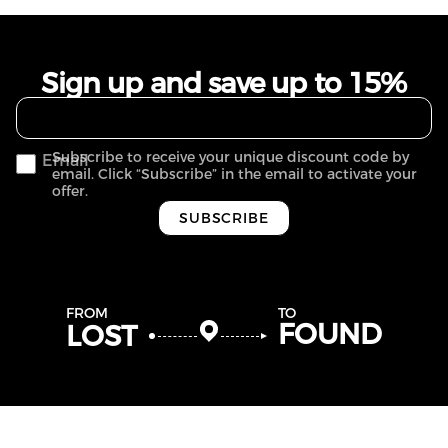
Sign up and save up to 15%
Subscribe to receive your unique discount code by
Email
email. Click “Subscribe” in the email to activate your
offer.
SUBSCRIBE
FROM
TO
FOUND
LOST