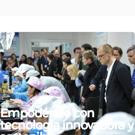
Mi Li
Empodérate
con
tecnología
innovadora
y