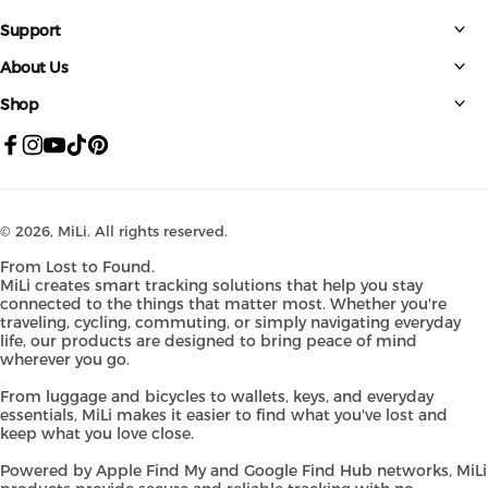
Support
About Us
Shop
Facebook
Instagram
YouTube
TikTok
Pinterest
© 2026,
MiLi
. All rights reserved.
From Lost to Found.
MiLi creates smart tracking solutions that help you stay
connected to the things that matter most. Whether you're
traveling, cycling, commuting, or simply navigating everyday
life, our products are designed to bring peace of mind
wherever you go.
From luggage and bicycles to wallets, keys, and everyday
essentials, MiLi makes it easier to find what you've lost and
keep what you love close.
Powered by Apple Find My and Google Find Hub networks, MiLi