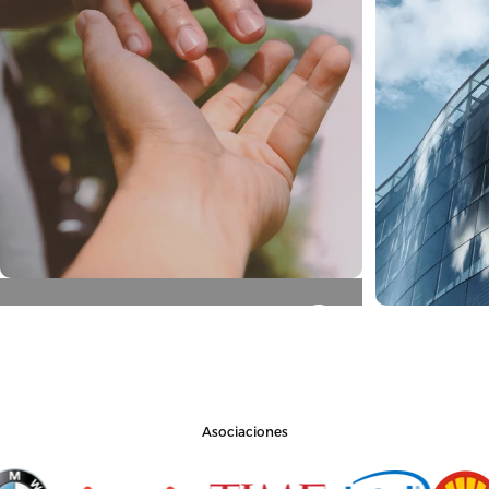
Honesto
Empren
Asociaciones