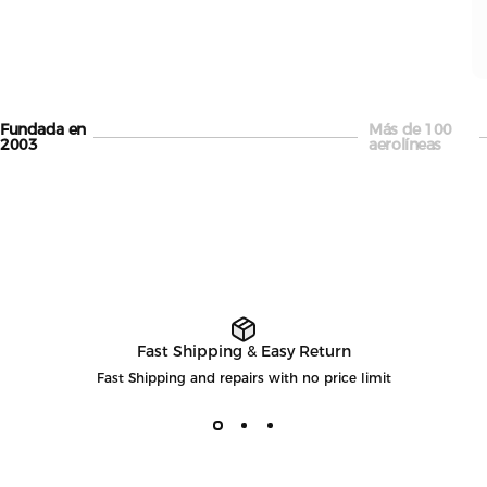
Fundada en
Más de 100
Página 1
Página 2
2003
aerolíneas
Fast Shipping & Easy Return
Fast Shipping and repairs with no price limit