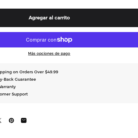
Agregar al carrito
Más opciones de pago
hipping on Orders Over $49.99
y-Back Guarantee
Warranty
tomer Support
tir en Facebook
Compartir en X
Guardar en Pinterest
Compartir por correo electrónico