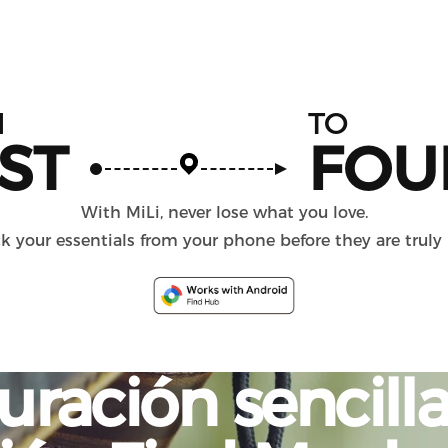
M
TO
ST
FOU
With MiLi, never lose what you love.
k your essentials from your phone before they are truly 
uración
sencill