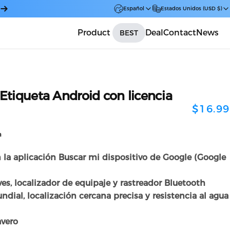
Español
Estados Unidos (USD $)
Product
Deal
Contact
News
BEST
Car
Etiqueta
Android
con
licencia
$16.99
a
la aplicación Buscar mi dispositivo de Google (Google
es, localizador de equipaje y rastreador Bluetooth
dial, localización cercana precisa y resistencia al agua
avero