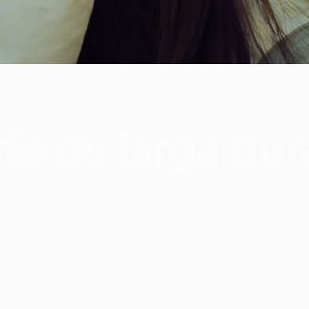
ría
de
larga
dur