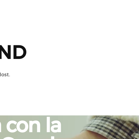
ND
lost.
a
con
la