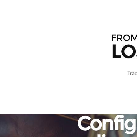
FRO
LO
Trac
Config