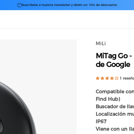
diapositivas pausa
Suscríbete a nuestra newsletter y obtén un 10% de descuento
MiLi
MiTag
Go
-
de
Google
1 reseñ
Compatible con 
Find Hub)
Buscador de llav
Localización mun
IP67
Viene con un ll