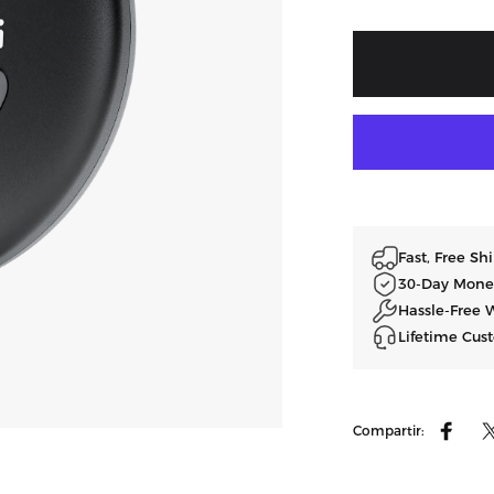
Fast, Free S
30-Day Mone
Hassle-Free 
Lifetime Cus
Compartir:
Compar