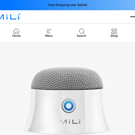
コンテンツへスキップ
スライドショーを一時停止
Free Shipping over $49.99
Cart
Home
Menu
Search
Shop