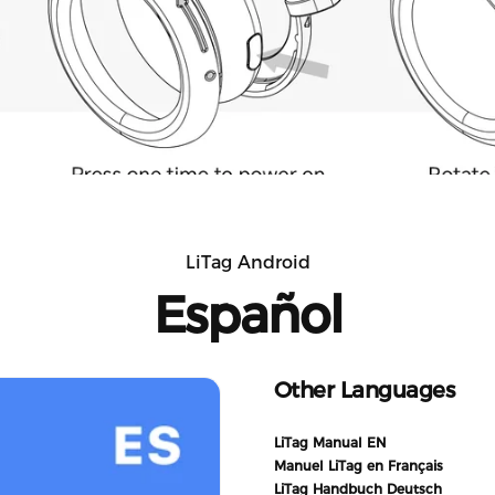
LiTag Android
Español
Other Languages
LiTag Manual EN
Manuel LiTag en Français
LiTag Handbuch Deutsch