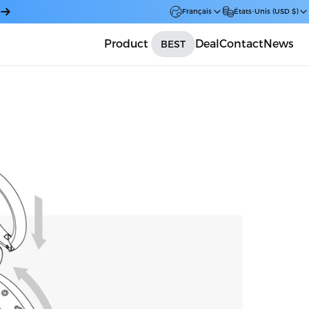
Français
États-Unis (USD $)
Product
Deal
Contact
News
BEST
Car