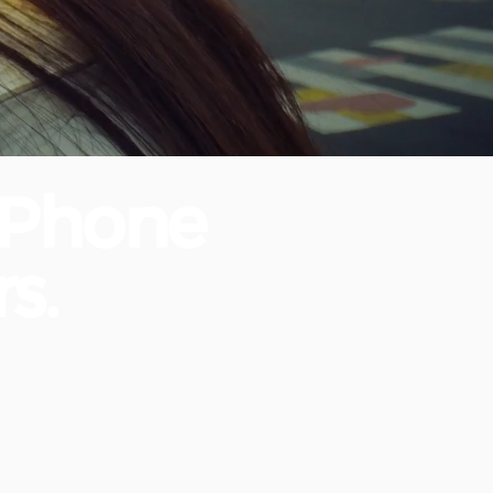
iPhone
s.