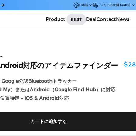
日本語
アメリカ合衆国 (USD $)
Product
Deal
Contact
News
BEST
Car
-
$28
Android対応のアイテムファインダー
 Google公認Bluetoothトラッカー
nd My）またはAndroid（Google Find Hub）に対応
特定 – iOS & Android対応
カートに追加する