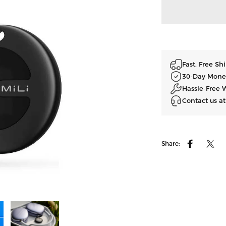
Fast, Free S
30-Day Mone
Hassle-Free 
Contact us a
Share:
Facebook
ツイ