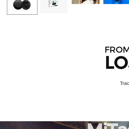
FRO
LO
Trac