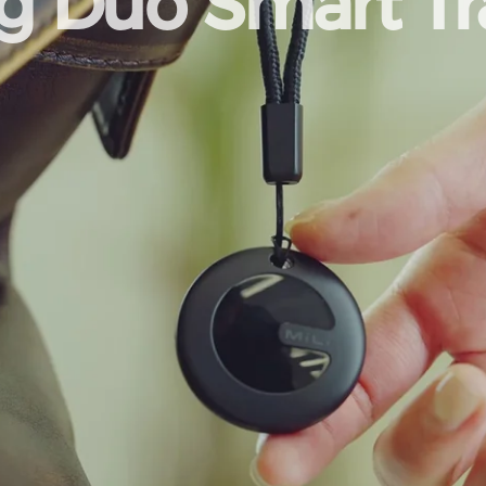
g
Duo
Smart
Tr