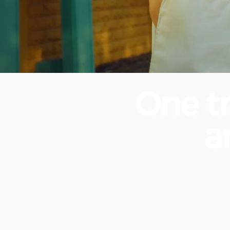
One
t
a