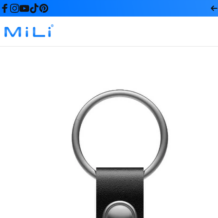
コンテンツへスキップ
Facebook
Instagram
YouTube
TikTok
Pinterest
MiLi