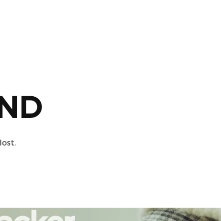
ND
lost.