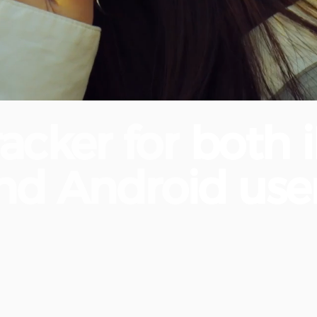
racker
for
both
nd
Android
user